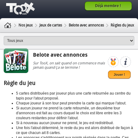
Déjà membre !
Nos jeux
Jeux de cartes
Belote avec annonces
Règles du jeux
Belote avec annonces
Sur TooX, on sait quand on commence mais
jamais quand ça se termine !
Jouer !
Règle du jeu
5 cartes distribuées par joueur plus une carte retournée au centre du
tapis pour l'atout proposé.
Chaque joueur à son tour peut prendre la carte qui marque l'atout.
Si aucun joueur ne prend la carte retournée, un deuxième tour
d'annonces est fait au cours duquel le choix est libre entre les 3
couleurs restantes pour définir l'atout.
Si à nouveau aucun joueur ne prend, le jeu est redistribué.
Une fois l'atout déterminé, le reste du jeu est alors distribué de façon à
ce que chacun ait 8 cartes.
Les annonces s'additionnent aux points réalisés dans la partie. Ces